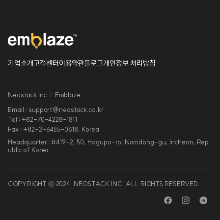
기업소개
고객센터
이용약관
블로그
개인정보 처리방침
Neostack Inc
Emblaze
Email : support@neostack.co.kr
Tel : +82-70-4228-1811
Fax : +82-2-6455-0618, Korea
Headquarter : #419-2, 50, Hogupo-ro, Namdong-gu, Incheon, Rep
ublic of Korea
COPYRIGHT ⓒ 2024. NEOSTACK INC. ALL RIGHTS RESERVED.